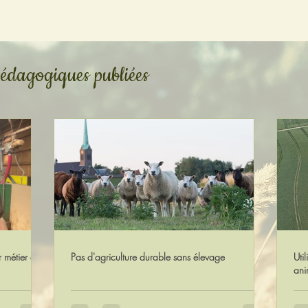
 pédagogiques publiées
 métier et
Pas d'agriculture durable sans élevage
Uti
ani
hum