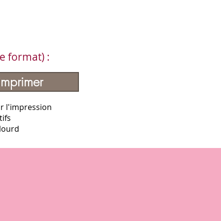
e format) :
imprimer
r l'impression
tifs
 lourd