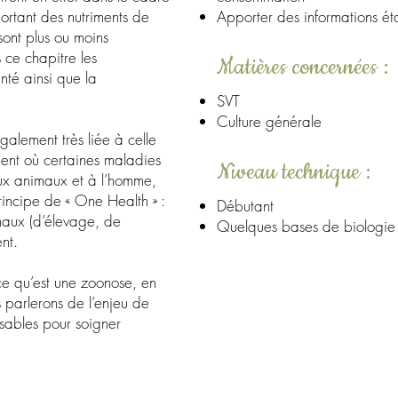
ortant des nutriments de
Apporter des informations éta
 sont plus ou moins
ce chapitre les
Matières concernées :
té ainsi que la
SVT
Culture générale
alement très liée à celle
ment où certaines maladies
Niveau technique :
aux animaux et à l’homme,
rincipe de « One Health » :
Débutant
maux (d’élevage, de
Quelques bases de biologie p
nt.
ce qu’est une zoonose, en
 parlerons de l’enjeu de
ensables pour soigner