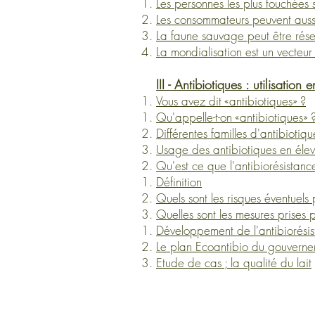
Les personnes les plus touchées s
Les consommateurs peuvent aussi
La faune sauvage peut être rés
La mondialisation est un vecteu
III - Antibiotiques : utilisatio
Vous avez dit «antibiotiques» ?
Qu'appelle-t-on «
antibiotiques
» 
Différentes familles d'antibiotiqu
​Usage des antibiotiques en él
Qu'est ce que l'antibiorésistanc
Définition
Quels sont les risques éventuels
Quelles sont les mesures prises
Développement de l'antibiorésis
Le plan Ecoantibio du gouvern
Etude de ca
s ; la qualité du lait