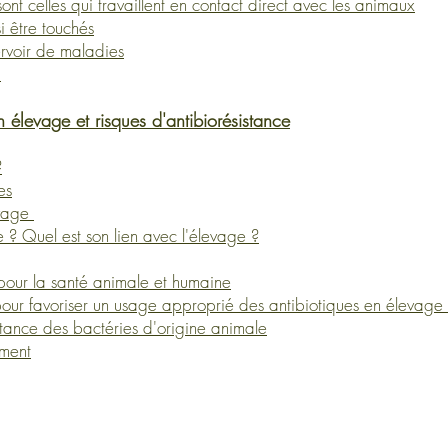
ont celles qui travaillent en contact direct avec les animaux​
 être touchés
ervoir de maladies
r
n en élevage et risques d'antibiorésistance
?
es
evage
e ? Quel est son lien avec l'élevage ?
 pour la santé animale et humaine
 pour favoriser un usage approprié des antibiotiques en élevage
tance des bactéries d'origine animale
ement