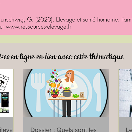
?
runschwig, G. (2020). Elevage et santé humaine. Farm
sur
www.ressources-elevage.fr
ises en ligne en lien avec cette thématique
'élevage
Dossier : Quels sont les
Le