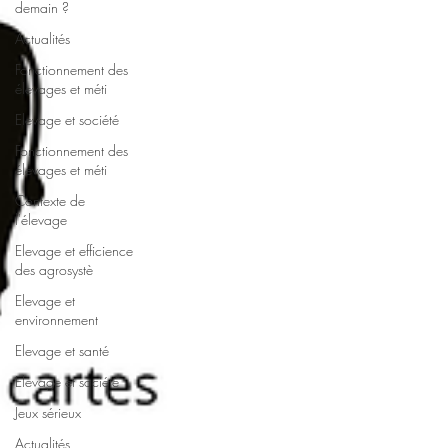
demain ?
Actualités
Fonctionnement des
élevages et méti
Elevage et société
Fonctionnement des
élevages et méti
Contexte de
l'élevage
Elevage et efficience
des agrosystè
Elevage et
environnement
Elevage et santé
Elevage et société
Jeux sérieux
Actualités