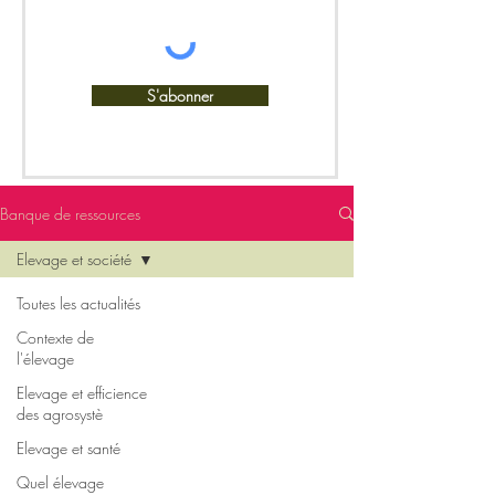
S'abonner
Banque de ressources
Elevage et société
Toutes les actualités
Contexte de
l'élevage
Elevage et efficience
des agrosystè
Elevage et santé
Quel élevage