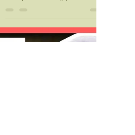
24 avr. 2020
1 min de lecture
Fonctionnement des élevages et méti
Une éleveuse de poules
pondeuses vous explique
son métier sur Youtube
De plus en plus d'éleveurs, constatant le
faible niveau de connaissances du public
sur les pratiques d'élevage, vous ouvre les
portes de...