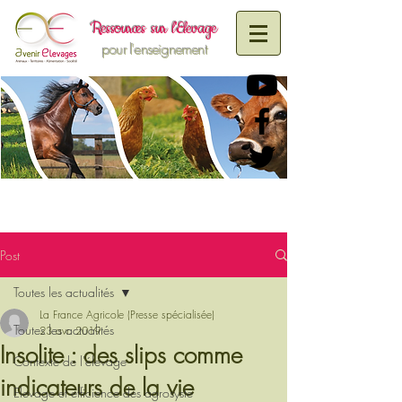
R
essources sur
l'Elevage
pour l'enseignement
Post
Toutes les actualités
La France Agricole (Presse spécialisée)
Toutes les actualités
23 avr. 2019
Insolite : des slips comme
Contexte de l'élevage
indicateurs de la vie
Elevage et efficience des agrosystè