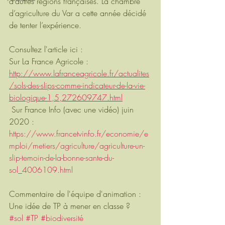
d’autres régions françaises. La chambre 
d’agriculture du Var a cette année décidé 
de tenter l’expérience.
Consultez l'article ici : 
Sur La France Agricole : 
http://www.lafranceagricole.fr/actualites
/sols-des-slips-comme-indicateur-de-la-vie-
biologique-1,5,272609747.html
 Sur France Info (avec une vidéo) juin 
2020 : 
https://www.francetvinfo.fr/economie/e
mploi/metiers/agriculture/agriculture-un-
slip-temoin-de-la-bonne-sante-du-
sol_4006109.html
Commentaire de l'équipe d'animation : 
Une idée de TP à mener en classe ?
#sol
#TP
#biodiversité