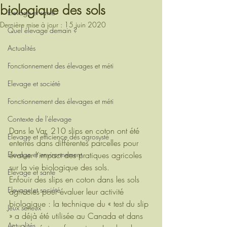
biologique des sols
Elevage et santé
Dernière mise à jour :
15 juin 2020
Quel élevage demain ?
Actualités
Fonctionnement des élevages et méti
Elevage et société
Fonctionnement des élevages et méti
Contexte de l'élevage
Dans le Var, 210 slips en coton ont été 
Elevage et efficience des agrosystè
enterrés dans différentes parcelles pour 
évaluer l’impact des pratiques agricoles 
Elevage et environnement
sur la vie biologique des sols.
Elevage et santé
Enfouir des slips en coton dans les sols 
Elevage et société
agricoles pour évaluer leur activité 
biologique : la technique du « test du slip 
Jeux sérieux
» a déjà été utilisée au Canada et dans 
Actualités