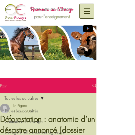
R
essources sur
l'Elevage
pour l'enseignement
Post
Toutes les actualités
Le Figaro
Toutes les actualités
18 avr. 2019
Déforestation : anatomie d’un
Contexte de l'élevage
désastre annoncé [dossier
Elevage et efficience des agrosystè