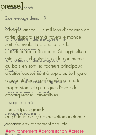
presse]
Elevage et santé
Quel élevage demain ?
Actualités
Chaque année, 13 millions d’hectares de 
forêts disparaissent à travers le monde, 
Fonctionnement des élevages et méti
soit l’équivalent de quatre fois la 
Elevage et société
superficie de la Belgique. Si l’agriculture 
intensive, l’urbanisation et le commerce 
Fonctionnement des élevages et méti
du bois en sont les facteurs principaux, 
Contexte de l'élevage
d’autres causes sont à explorer. Le Figaro 
a enquêté sur ce phénomène en nette 
Elevage et efficience des agrosystè
progression, et qui risque d’avoir des 
Elevage et environnement
conséquences irréversibles. 
Elevage et santé
lien : http://grand-
Elevage et société
angle.lefigaro.fr/deforestation-anatomie-
desastre-environnement-enquete
Jeux sérieux
#environnement
#deforestation
#presse
Actualités