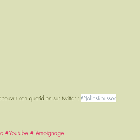
ouvrir son quotidien sur twitter : 
@JoliesRousses
éo
#Youtube
#Témoignage