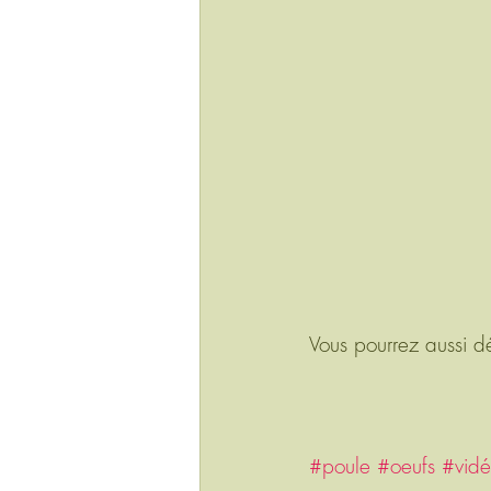
Vous pourrez aussi déc
#poule
#oeufs
#vid