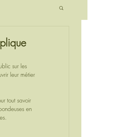
é
plique
blic sur les 
rir leur métier 
ur tout savoir 
 pondeuses en 
es.