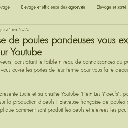
levage
Elevage et efficience des agrosystè
Elevage et santé
age
24 avr. 2020
ités
Fonctionnement des élevages et méti
Elevage et sociét
se de poules pondeuses vous ex
sur Youtube
i
Contexte de l'élevage
Elevage et efficience des agrosystè
veurs, constatant le faible niveau de connaissances du pu
vous ouvre les portes de leur ferme pour vous faire découv
vage et santé
Elevage et société
Jeux sérieux
Actualités
présente Lucie et sa chaîne Youtube "Plein Les Y'oeufs", po
 sur la production d'oeufs ! Eleveuse française de poules
explique comment sont produit les oeufs et élevées les poul