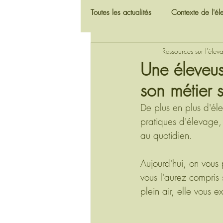
Toutes les actualités
Contexte de l'é
Ressources sur l'élev
Quel élevage demain ?
Actual
Une éleveu
son métier 
Fonctionnement des élevages et mét
De plus en plus d'éle
pratiques d'élevage, 
Elevage et environnement
Ele
au quotidien.
Aujourd'hui, on vous 
vous l'aurez compris
plein air, elle vous 