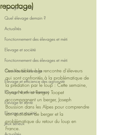
reportage)
Elevage et santé
Quel élevage demain ?
Actualités
Fonctionnement des élevages et méti
Elevage et société
Fonctionnement des élevages et méti
Des Youtubers à la rencontre d'éleveurs 
Contexte de l'élevage
qui sont confrontés à la problématique de 
Elevage et efficience des agrosystè
la prédation par le loup : Cette semaine, 
Cyrus North et Tanguy Toopet 
Elevage et environnement
accompagnent un berger, Joseph 
Elevage et santé
Boussion dans les Alpes pour comprendre 
Elevage et société
son quotidien de berger et la 
problématique du retour du loup en 
Jeux sérieux
France. 
Actualités