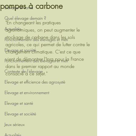
pompes à carbone
Elevage et santé
Quel élevage demain ?
"En changeant les pratiques 
Actualités
agronomiques, on peut augmenter le 
stockage de carbone dans les sols 
Fonctionnement des élevages et méti
agricoles, ce qui permet de lutter contre le 
Elevage et société
changement climatique. C’est ce que 
vient de démontrer l’Inra pour la France 
Fonctionnement des élevages et méti
dans le premier rapport au monde 
Contexte de l'élevage
consacré à ce sujet."
Elevage et efficience des agrosystè
Elevage et environnement
Elevage et santé
Elevage et société
Jeux sérieux
Actualités