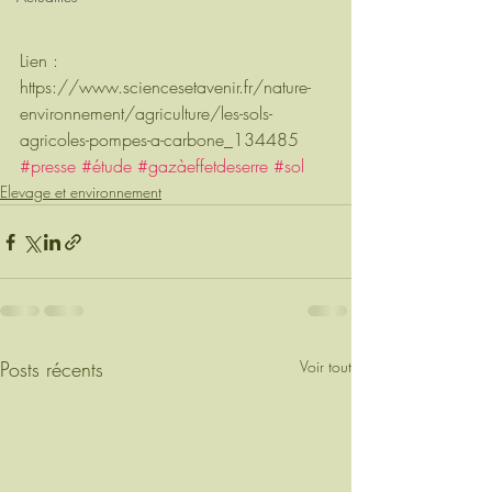
Lien : 
https://www.sciencesetavenir.fr/nature-
environnement/agriculture/les-sols-
agricoles-pompes-a-carbone_134485
#presse
#étude
#gazàeffetdeserre
#sol
Elevage et environnement
Posts récents
Voir tout