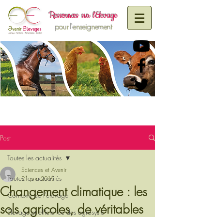
R
essources sur
l'Elevage
pour l'enseignement
Post
Toutes les actualités
Sciences et Avenir
Toutes les actualités
21 juin 2019
Changement climatique : les
Contexte de l'élevage
sols agricoles, de véritables
Elevage et efficience des agrosystè