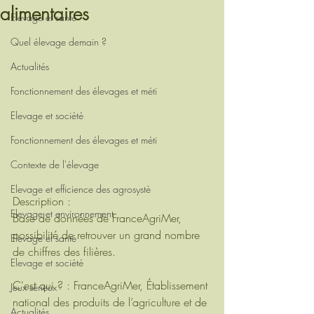
alimentaires
Elevage et santé
Quel élevage demain ?
Actualités
Fonctionnement des élevages et méti
Elevage et société
Fonctionnement des élevages et méti
Contexte de l'élevage
Elevage et efficience des agrosystè
Description : 
Elevage et environnement
Base de données de FranceAgriMer, 
possibilité de retrouver un grand nombre 
Elevage et santé
de chiffres des filières.
Elevage et société
C'est qui ? : FranceAgriMer, Établissement 
Jeux sérieux
national des produits de l’agriculture et de 
Actualités