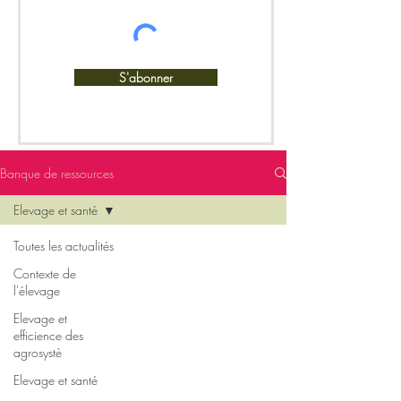
S'abonner
Banque de ressources
Elevage et santé
Toutes les actualités
Contexte de
l'élevage
Elevage et
efficience des
agrosystè
Elevage et santé